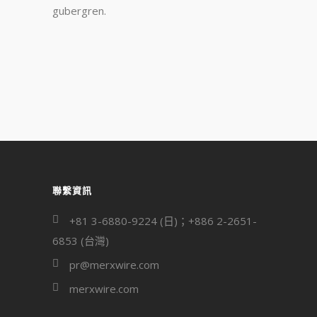
gubergren.
聯繫資訊
+81 3-6880-9224 (日)；+886 2-2651-
6853 (台灣)
pr@merxwire.com
merxwire.com