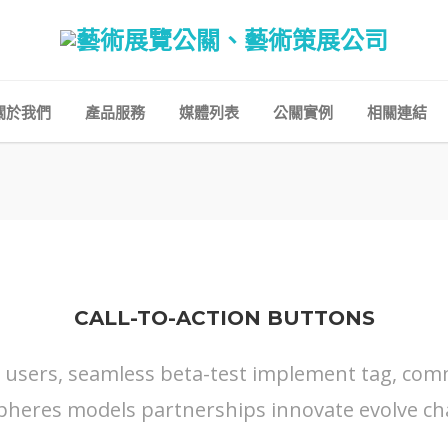
關於我們
產品服務
媒體列表
公關實例
相關連結
CALL-TO-ACTION BUTTONS
s users, seamless beta-test implement tag, commu
pheres models partnerships innovate evolve ch