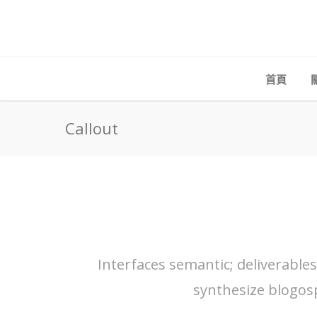
首頁
Callout
Interfaces semantic; deliverable
synthesize blogos