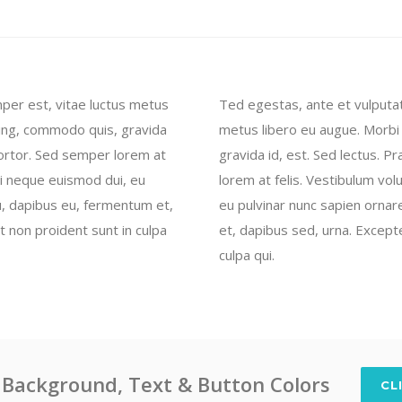
per est, vitae luctus metus
Ted egestas, ante et vulputa
scing, commodo quis, gravida
metus libero eu augue. Morbi 
tortor. Sed semper lorem at
gravida id, est. Sed lectus. 
 mi neque euismod dui, eu
lorem at felis. Vestibulum volu
cu, dapibus eu, fermentum et,
eu pulvinar nunc sapien ornar
t non proident sunt in culpa
et, dapibus sed, urna. Except
culpa qui.
Background, Text & Button Colors
CL