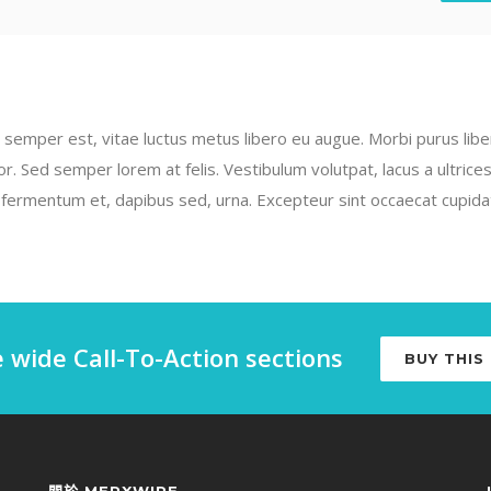
semper est, vitae luctus metus libero eu augue. Morbi purus liber
. Sed semper lorem at felis. Vestibulum volutpat, lacus a ultrices
 fermentum et, dapibus sed, urna. Excepteur sint occaecat cupidat
e wide Call-To-Action sections
BUY THIS